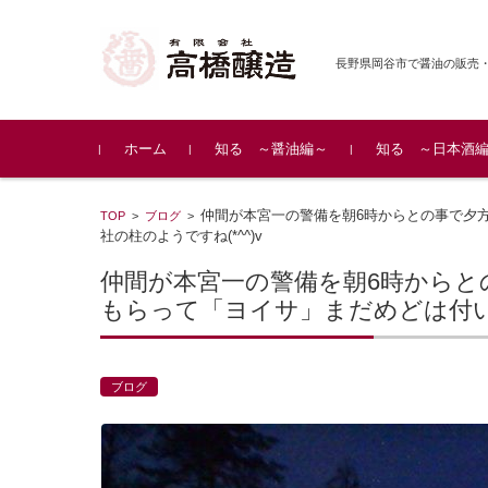
長野県岡谷市で醤油の販売
コンテンツに移動
ホーム
知る ～醤油編～
知る ～日本酒
仲間が本宮一の警備を朝6時からとの事で夕方
TOP
>
ブログ
>
社の柱のようですね(*^^)v
仲間が本宮一の警備を朝6時からとの
もらって「ヨイサ」まだめどは付いて
ブログ