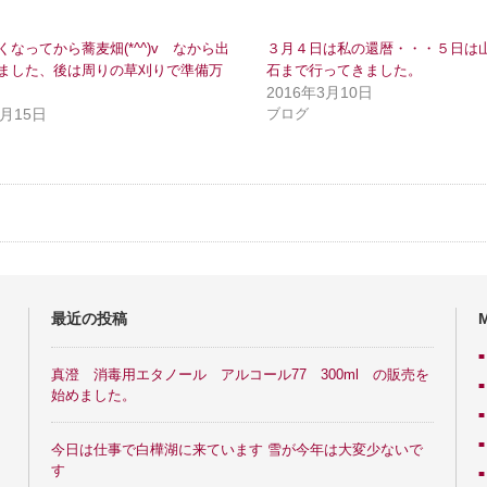
くなってから蕎麦畑(*^^)v なから出
３月４日は私の還暦・・・５日は
ました、後は周りの草刈りで準備万
石まで行ってきました。
2016年3月10日
7月15日
ブログ
最近の投稿
真澄 消毒用エタノール アルコール77 300ml の販売を
始めました。
今日は仕事で白樺湖に来ています 雪が今年は大変少ないで
す