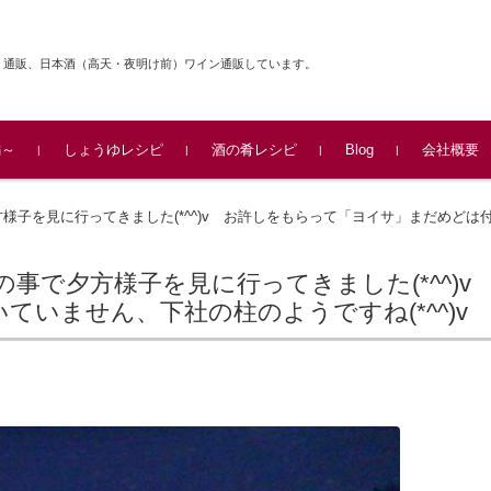
・通販、日本酒（高天・夜明け前）ワイン通販しています。
編～
しょうゆレシピ
酒の肴レシピ
Blog
会社概要
様子を見に行ってきました(*^^)v お許しをもらって「ヨイサ」まだめどは
事で夕方様子を見に行ってきました(*^^)v
いません、下社の柱のようですね(*^^)v