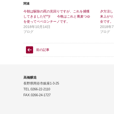
い
し
関連
ウ
て
ィ
く
今朝は駆除の罠の見回りですが、これを捕獲
夕方涼し
ン
だ
ド
さ
してきました!(^^)! 今晩はこれと蕎麦つゆ
来上がり
ウ
い
を使ってペペロンチーノです。
で
(
全です。
開
新
2018年10月14日
2018年
き
し
ま
い
ブログ
ブログ
す
ウ
)
ィ
ン
ド
ウ
前の記事
で
開
き
ま
す
)
高橋醸造
長野県岡谷市銀座1-3-25
TEL.0266-22-2110
FAX.0266-24-1727