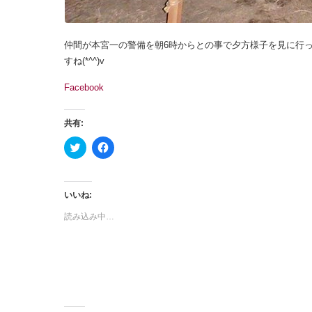
仲間が本宮一の警備を朝6時からとの事で夕方様子を見に行っ
すね(*^^)v
Facebook
共有:
ク
F
リ
a
ッ
c
ク
e
し
b
て
o
いいね:
T
o
w
k
読み込み中…
i
で
t
共
t
有
e
す
r
る
で
に
共
は
有
ク
(
リ
新
ッ
し
ク