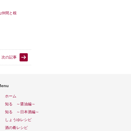
山仲間と根
次の記事
Menu
ホーム
知る ～醤油編～
知る ～日本酒編～
しょうゆレシピ
酒の肴レシピ