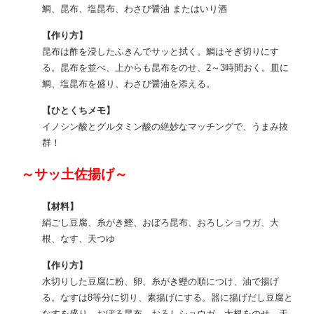
鯛、昆布、塩昆布、わさび醤油 またはいり酒
【作り方】
昆布は酢を浸したふきんでサッと拭く。鯛はそぎ切りにす
る。昆布を並べ、上からも昆布をのせ、2～3時間おく。皿に
鯛、塩昆布を盛り、わさび醤油を添える。
【ひとくちメモ】
イノシン酸とグルタミン酸の絶妙なマッチングで、うまみ抜
群！
～サッ土佐揚げ～
【材料】
絹ごし豆腐、糸がき鰹、おぼろ昆布、おろしショウガ、大
根、なす、天つゆ
【作り方】
水切りした豆腐に粉、卵、糸がき鰹の順につけ、油で揚げ
る。なすは8等分に切り、素揚げにする。器に揚げだし豆腐と
なすを盛り、おぼろ昆布、おろしショウガ、大根をのせ、天