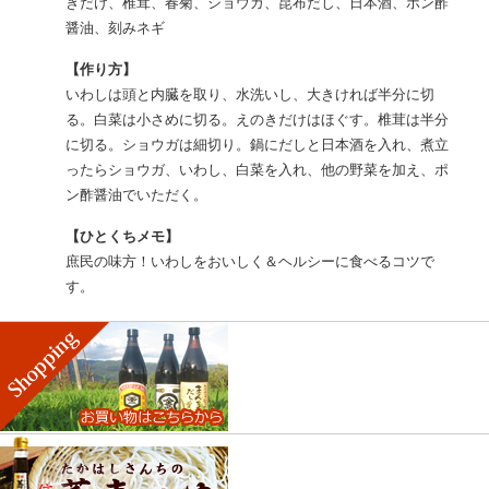
きだけ、椎茸、春菊、ショウガ、昆布だし、日本酒、ポン酢
醤油、刻みネギ
【作り方】
いわしは頭と内臓を取り、水洗いし、大きければ半分に切
る。白菜は小さめに切る。えのきだけはほぐす。椎茸は半分
に切る。ショウガは細切り。鍋にだしと日本酒を入れ、煮立
ったらショウガ、いわし、白菜を入れ、他の野菜を加え、ポ
ン酢醤油でいただく。
【ひとくちメモ】
庶民の味方！いわしをおいしく＆ヘルシーに食べるコツで
す。