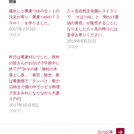
い
し
関連
ウ
て
ィ
く
蔵出しと蕎麦つゆのセットの
八ヶ岳自然文化園レストラン
ン
だ
ド
さ
注文が有り「蕎麦つゆの７２
で 「そばつゆ」と「卵かけ醤
ウ
い
０ｍｌ」を作りました。
で
(
油の黄色」が販売することに
開
新
2017年2月3日
なりました八ヶ岳の帰りには
き
し
ま
い
ブログ
是非お寄りください。
す
ウ
2019年6月21日
)
ィ
ン
ブログ
ド
ウ
昨日は蕎麦刈りでした、県外
で
開
の皆さんのおかげで午前中に
き
終了(*^^)vその後「御柱の木
ま
す
落とし坂」「春宮」観光、夜
)
は蕎麦畑で「テンパク」夜の
11時まで畑の中でジビエ料理
で虫まみれになりながら大盛
り)^o^(
2017年10月9日
ブログ
次の記事