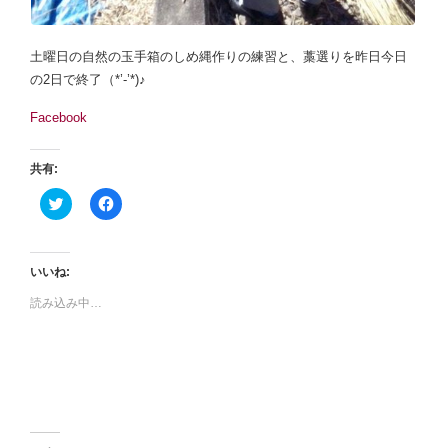
土曜日の自然の玉手箱のしめ縄作りの練習と、藁選りを昨日今日
の2日で終了（*’‐’*)♪
Facebook
共有:
ク
F
リ
a
ッ
c
ク
e
し
b
て
o
いいね:
T
o
w
k
読み込み中…
i
で
t
共
t
有
e
す
r
る
で
に
共
は
有
ク
(
リ
新
ッ
し
ク