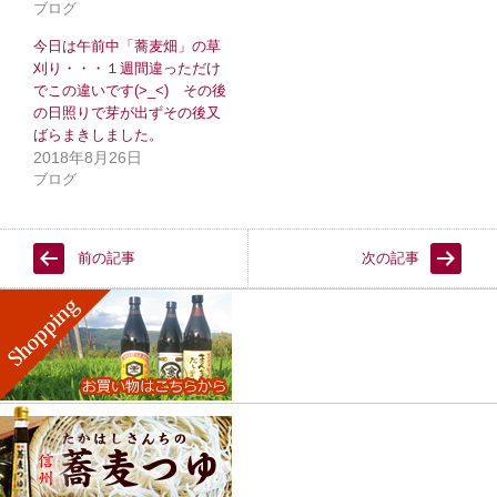
開
新
ブログ
き
し
ま
い
す
ウ
今日は午前中「蕎麦畑」の草
)
ィ
刈り・・・１週間違っただけ
ン
ド
でこの違いです(>_<) その後
ウ
の日照りで芽が出ずその後又
で
開
ばらまきしました。
き
2018年8月26日
ま
す
ブログ
)
前の記事
次の記事