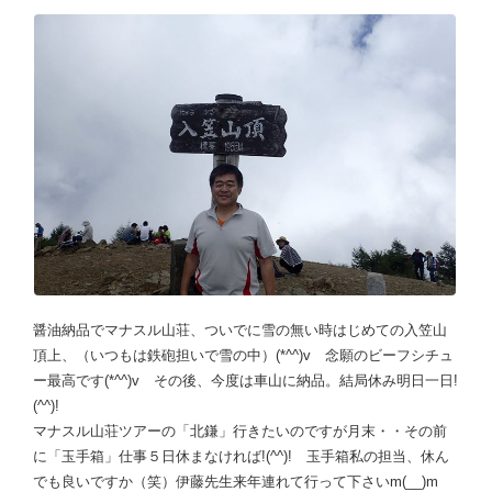
醤油納品でマナスル山荘、ついでに雪の無い時はじめての入笠山
頂上、（いつもは鉄砲担いで雪の中）(*^^)v 念願のビーフシチュ
ー最高です(*^^)v その後、今度は車山に納品。結局休み明日一日!
(^^)!
マナスル山荘ツアーの「北鎌」行きたいのですが月末・・その前
に「玉手箱」仕事５日休まなければ!(^^)! 玉手箱私の担当、休ん
でも良いですか（笑）伊藤先生来年連れて行って下さいm(__)m