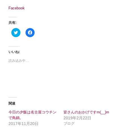
Facebook
共有:
ク
F
リ
a
ッ
c
ク
e
し
b
て
o
いいね:
T
o
w
k
読み込み中…
i
で
t
共
t
有
e
す
r
る
で
に
共
は
有
ク
(
リ
新
ッ
し
ク
い
し
関連
ウ
て
ィ
く
今日の夕飯は名古屋コウチン
皆さんのおかげですm(__)m
ン
だ
ド
さ
で鳥鍋。
2019年2月22日
ウ
い
2017年11月20日
で
(
ブログ