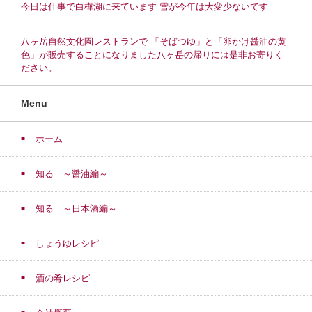
今日は仕事で白樺湖に来ています 雪が今年は大変少ないです
八ヶ岳自然文化園レストランで 「そばつゆ」と「卵かけ醤油の黄
色」が販売することになりました八ヶ岳の帰りには是非お寄りく
ださい。
Menu
ホーム
知る ～醤油編～
知る ～日本酒編～
しょうゆレシピ
酒の肴レシピ