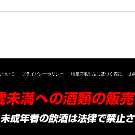
小野酒造
髙天
舞姫
真澄
神渡
麗人
井筒ワイン
五一わいん
信濃ワイン
について
プライバシーポリシー
特定商取引法に基づく表記
お