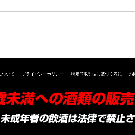
小野酒造
髙天
舞姫
真澄
神渡
麗人
井筒ワイン
五一わいん
信濃ワイン
について
プライバシーポリシー
特定商取引法に基づく表記
お